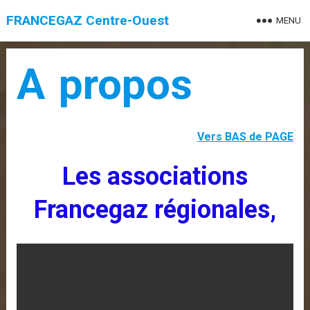
FRANCEGAZ Centre-Ouest
MENU
A propos
Vers BAS de PAGE
Les associations
Francegaz régionales
,