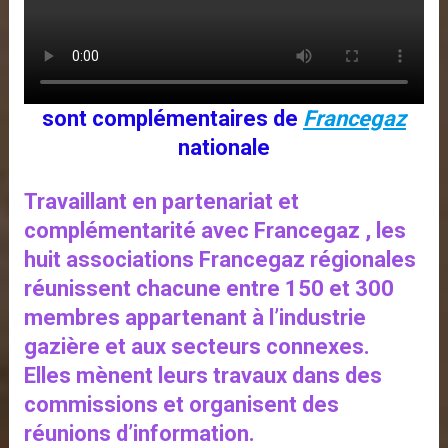
sont complémentaires de
Francegaz
nationale
Travaillant en partenariat et
complémentarité avec Francegaz , les
huit associations Francegaz régionales
réunissent chacune entre 150 et 300
membres appartenant à l’industrie
gazière et aux secteurs connexes.
Elles mènent leurs travaux dans des
commissions et organisent des
réunions d’information.