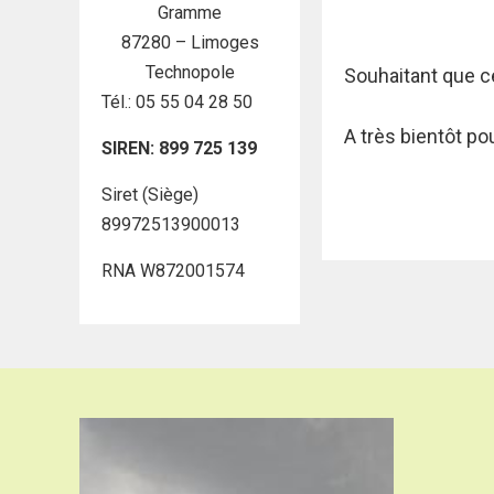
Gramme
87280 – Limoges
Technopole
Souhaitant que c
Tél.: 05 55 04 28 50
A très bientôt po
SIREN: 899 725 139
Siret (Siège)
89972513900013
RNA W872001574