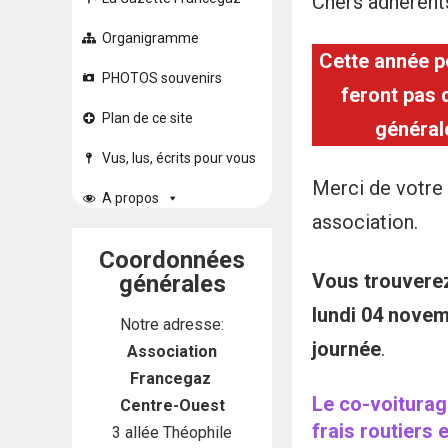
Chers adhérents
Organigramme
Cette année p
PHOTOS souvenirs
feront pas d
Plan de ce site
générale
Vus, lus, écrits pour vous
Merci de votre 
A propos
association.
Coordonnées
Vous trouverez 
générales
lundi 04 novem
Notre adresse:
journée
.
Association
Francegaz
Le co-voiturag
Centre-Ouest
frais routiers 
3 allée Théophile