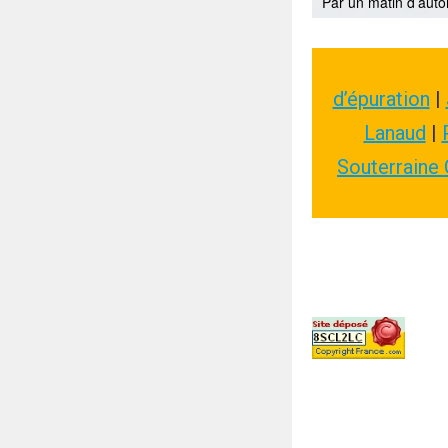
Par un matin d’auto
d’épuration
|
Lanaud
|
Souterraine 