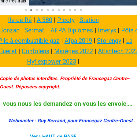
mne très frais
Ile de Ré
|
A 380
|
Picoty
|
Station
Jonzac
|
Sermati
|
AFPA Diplômes
|
Imerys
|
Pôle 
Pile à combustible gaz
|
Afpa 2019
|
Storengy
|
La
Gueret
|
Confolens
|
Marèges 2022
|
Atlantech 202
Hyflexpower 2023
|
Copie de photos interdites. Propriété de Francegaz Centre-
Ouest. Déposées copyright.
vous nous les demandez on vous les envoie….
Webmaster : Guy Berrand, pour Francegaz Centre-Ouest .
Vers HAUT de PAGE