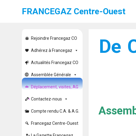
FRANCEGAZ Centre-Ouest
De C
Rejoindre Francegaz CO
Adhérez à Francegaz
Actualités Francegaz CO
Assemblée Générale
Déplacement, visites, AG
Contactez-nous
Assembl
Compte rendu C.A. & A.G.
Francegaz Centre-Ouest
La Gazette Francegaz